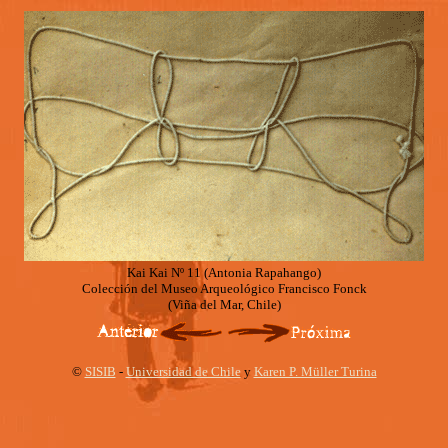
Kai Kai Nº 11 (Antonia Rapahango)
Colección del Museo Arqueológico Francisco Fonck
(Viña del Mar, Chile)
©
SISIB
-
Universidad de Chile
y
Karen P. Müller Turina